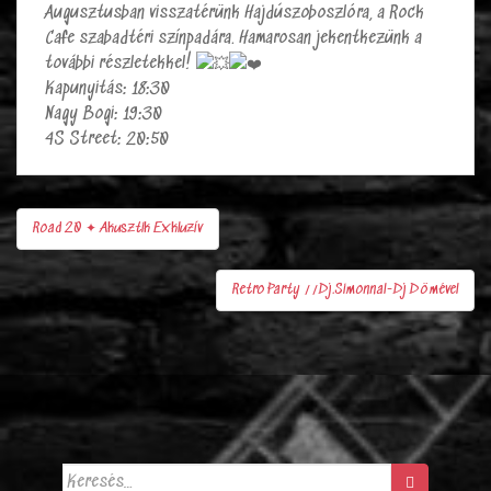
Augusztusban visszatérünk Hajdúszoboszlóra, a Rock
Cafe szabadtéri színpadára. Hamarosan jekentkezünk a
további részletekkel!
Kapunyitás: 18:30
Nagy Bogi: 19:30
4S Street: 20:50
Road 20 ✦ Akusztik Exkluzív
Bejegyzés
navigáció
Retro Party //Dj.Simonnal-Dj Dömével
Keresés: