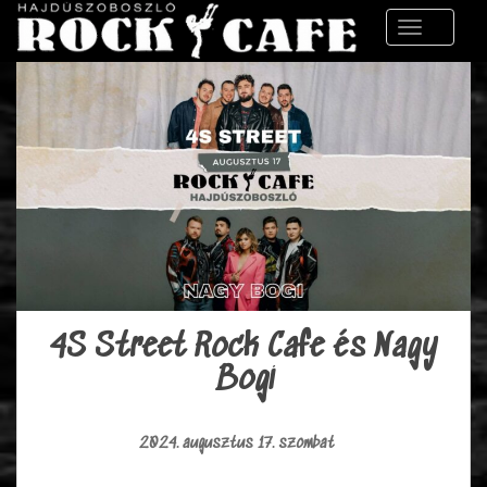
S
TOGGLE 
k
i
p
t
o
m
a
i
n
c
o
n
t
4S Street Rock Cafe és Nagy
e
Bogi
n
t
2024. augusztus 17. szombat