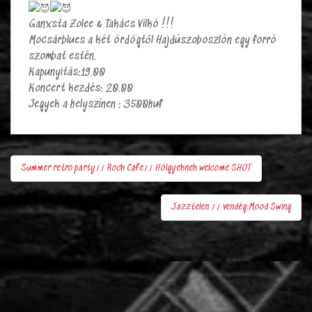
Ganxsta Zolee & Takács Vilkó !!!
Mocsárblues a két ördögtől Hajdúszoboszlón egy forró
szombat estén.
Kapunyitás:19.00
Koncert kezdés: 20.00
Jegyek a helyszínen : 3500huf
Summer retro party// Rock Cafe// Hölgyeknek welcome SHOT
Bejegyzés
navigáció
Jazztelen // vendég:Mood Swing