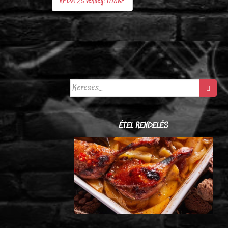
REDA 25 vendég: TÜSKE
Bejegyzés
navigáció
Keresés:
ÉTEL RENDELÉS