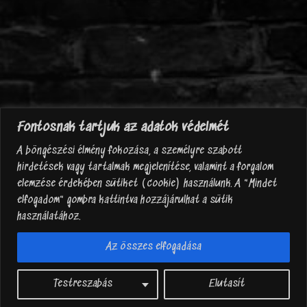
Fontosnak tartjuk az adatok védelmét
A böngészési élmény fokozása, a személyre szabott
hirdetések vagy tartalmak megjelenítése, valamint a forgalom
elemzése érdekében sütiket (cookie) használunk. A "Mindet
elfogadom" gombra kattintva hozzájárulhat a sütik
használatához.
Az összes elfogadása
today=new Date(); y0=today.getFullYear(); •Rock Cafe Hajdúszoboszló• ©
Testreszabás
Elutasít
2008-document.write(y0); •
ADATKEZELÉSI TÁJÉKOZTATÓ
Colorlib
sablon,
WordPress
motor