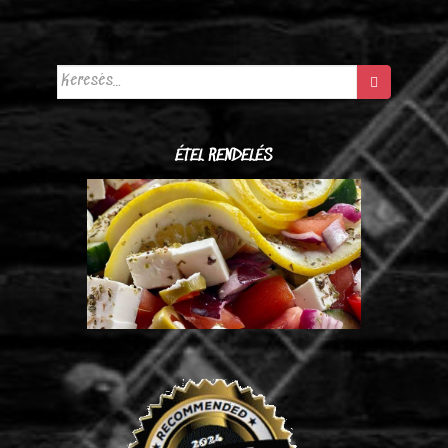
Keresés:
ÉTEL RENDELÉS
Görögsaláta fetával (2.690 Ft/kg)