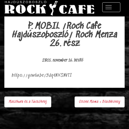
S
TOGGLE 
k
i
p
P. MOBIL /Rock Cafe
t
Hajdúszoboszló/ Rock Menza
o
26. rész
m
a
i
2015. november 16. hétfő
n
c
https://youtu.be/Ydq4NXSNVTI
o
n
t
e
Maszkura és a Tücsökraj
Ozone Mama + Blackhoney
n
Bejegyzés
t
navigáció