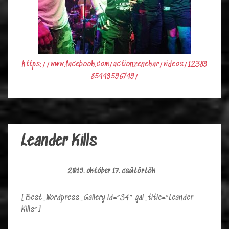
https://www.facebook.com/actionzenekar/videos/12389
85449596749/
Leander Kills
2019. október 17. csütörtök
[Best_Wordpress_Gallery id=”34″ gal_title=”Leander
Kills”]