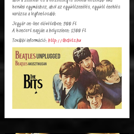
ahol a zenekar és a közönség is sokkal közelebb tud
kerülni egymáshoz, ahol az együttzenélés, együtt éneklés
varázsa a legfontosabb.
Jegyár on-line elővételben: 900 Ft
A koncert napján a helyszínen: 1300 Ft
További információ:
http://thebits.hu