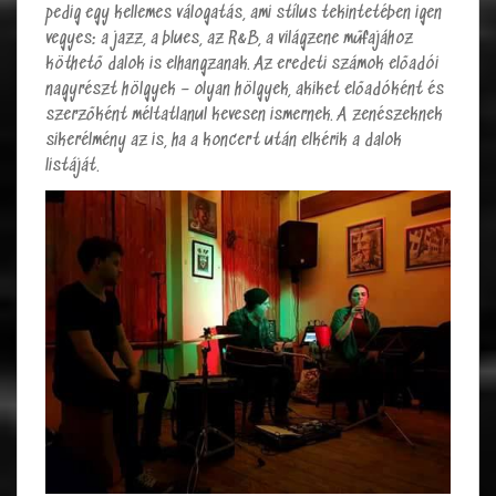
pedig egy kellemes válogatás, ami stílus tekintetében igen
vegyes: a jazz, a blues, az R&B, a világzene műfajához
köthető dalok is elhangzanak. Az eredeti számok előadói
nagyrészt hölgyek – olyan hölgyek, akiket előadóként és
szerzőként méltatlanul kevesen ismernek. A zenészeknek
sikerélmény az is, ha a koncert után elkérik a dalok
listáját.