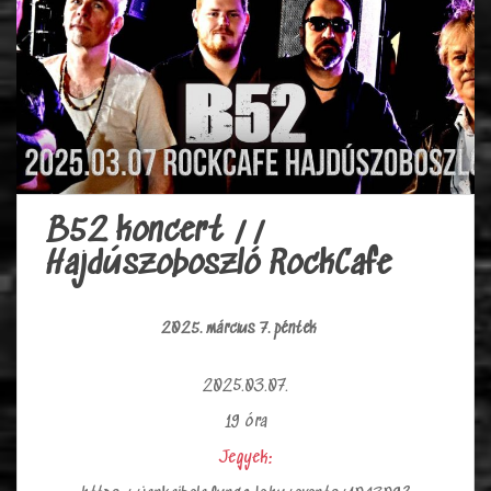
B52 koncert //
Hajdúszoboszló RockCafe
2025. március 7. péntek
2025.03.07.
19 óra
Jegyek: