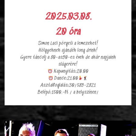
2025.03.08.
20 óra
Simon Laci pörgeti a lemezeket!
Hölgyeknek ajándék long drink!
Gyere táncolj a 80-as90-es évek de akár napjaink
slágerére!
Kapunyitás:20.00
Dance:21.00
Asztalfoglalás:30/589-2821
Belépő:1500.-ft / a helyszínen/