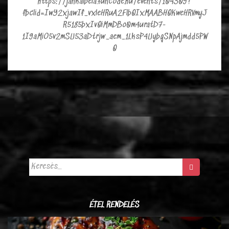
https://jankaibela.funcode.hu/events/104309?
fbclid=IwY2xjawIf_vxleHRuA2FlbQIxMAABHQKweHRVmyJ
R5185bxIvQiMmDBo0m4uratD7-
1I9aMiO5v2mSU53aDtrjw_aem_1LksP4UybgSNpAjmdd5PW
Q
Keresés:
ÉTEL RENDELÉS