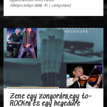
hajdúszoboszlói Rock Cafeba!
Jelképes belépő:1000.-ft ( a helyszínen)
Zene egy zongorára,egy to-
ROCKra és egy hegedűre