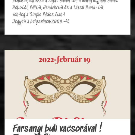
zenekar, elhozza a saját dalain túl, a műfaj legjobb dalait
Hobotól, Billtől, Hendrixtől és a Tátrai Band-től.
Vendég a Simple Blues Band
Jegyek a helyszínen:2000.-ft
Farsangi buli vacsorával !