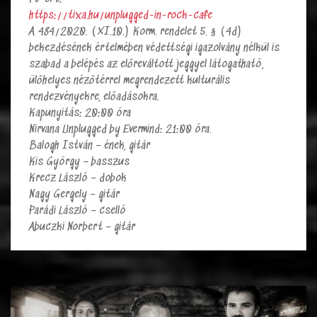
https://tixa.hu/unplugged-in-rock-cafe
A 484/2020. (XI.10.) Korm. rendelet 5. § (4d)
bekezdésének értelmében védettségi igazolvány nélkül is
szabad a belépés az előreváltott jeggyel látogatható,
ülőhelyes nézőtérrel megrendezett kulturális
rendezvényekre, előadásokra.
Kapunyitás: 20:00 óra
Nirvana Unplugged by Evermind: 21:00 óra.
Balogh István – ének, gitár
Kis György – basszus
Krecz László – dobok
Nagy Gergely – gitár
Parádi László – cselló
Abuczki Norbert – gitár