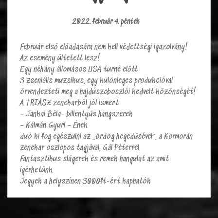
2022. február 4. péntek
Február első előadasára nem kell védettségi igazolvány!
Az esemény ültetett lesz!
Egy néhány állomásos USA turné előtt
3 zseniális muzsikus, egy különleges produkcióval
örvendezteti meg a hajdúszoboszlói kedvelt közönségét!
A TRIÁSZ zenekarból jól ismert
– Jankai Béla- billentyűs hangszerek
– Kálmán Gyuri – Ének
duó ki fog egészülni az „ördög hegedűsével”, a Kormorán
zenekar oszlopos tagjával, Gál Péterrel.
Fantasztikus slágerek és remek hangulat az amit
ígérhetünk.
Jegyek a helyszínen 3000ft-ért kaphatók