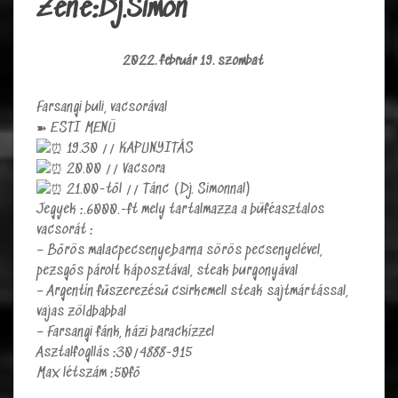
Zene:Dj.Simon
2022. február 19. szombat
Farsangi buli, vacsorával
➽ ESTI MENÜ
19.30 // KAPUNYITÁS
20.00 // Vacsora
21.00-től // Tánc (Dj. Simonnal)
Jegyek :.6000.-ft mely tartalmazza a büféasztalos
vacsorát :
– Bőrös malacpecsenye,barna sörös pecsenyelével,
pezsgős párolt káposztával, steak burgonyával
– Argentín fűszerezésű csirkemell steak sajtmártással,
vajas zöldbabbal
– Farsangi fánk, házi barackízzel
Asztalfogllás :30/4888-915
Max létszám :50fő