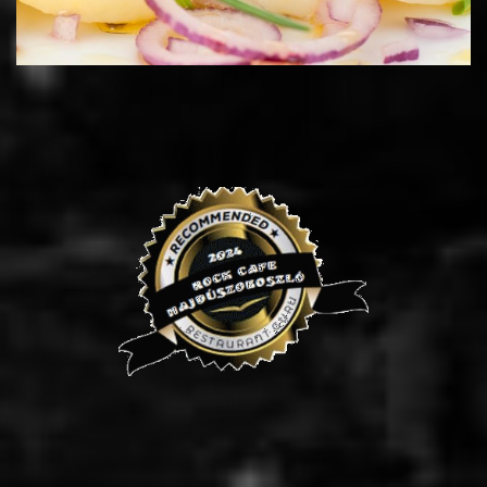
Zöldséges rizs (990 Ft/adag)