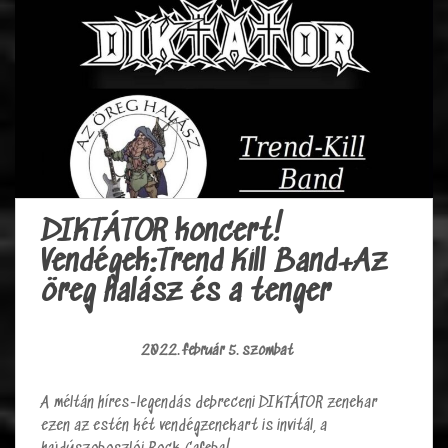
DIKTÁTOR koncert!
Vendégek:Trend Kill Band+Az
öreg halász és a tenger
2022. február 5. szombat
A méltán híres-legendás debreceni DIKTÁTOR zenekar
ezen az estén két vendégzenekart is invitál, a