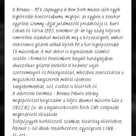
A Nirvana – MTV Unplugged in New York minden idők egyik
leghíresebb koncertalbuma, meglepő, de egyben a zenekar
egyetlen Grammy-díjjal jutalmazott produkciója is. Kurt
Cobain és társai 1993. november 18-án egy addig teljesen
ismeretlen oldalukat mutatták meg a közönségnek, amikor
elektromos gitárok nélkül léptek fel a kor legnépszerűbb
TV műsorában. A már akkor is legendásnak számító
seattle-i formáció frontembere kinyúlt kardigánjában
akusztikus gitárral énekelte el kedvenc saját
szerzeményeit és feldolgozásait, miközben zenésztársai a
megszokott hangszereik mellett időnként
tangóharmonikán, sőt, csellón is kísérték őt.
A debreceni Evermind – Nirvana Tribute néhány
meglepetéssel kiegészülve a teljes albumot műsorra tűzi a
2022.02.26-án a hajdúszoboszlói Rock Café színpadán
meghirdetett előadásán.
Belépőjegyek korlátozott számban, kizárólag elővételben,
február 1-től állnak rendelkezésre, egységesen 1.500,-
Ft-ért: