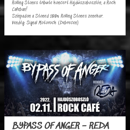
Rolling Stones tribute koncert Hajdúszoboszlón, a Rock
Cafeban!
Színpadon a Stoned 100% Rolling Stones zenekar.
Vendég: Signal Motorock (Debrecen)
BYPASS OF ANGER – REDA