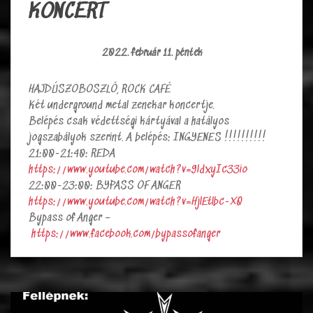
KONCERT
2022. február 11. péntek
HAJDÚSZOBOSZLÓ, ROCK CAFÉ
Két underground metal zenekar koncertje.
Belépés csak védettségi kártyával a hatályos
jogszabályok szerint. A belépés: INGYENES !!!!!!!!!!
21:00-21:40: REDA
https://www.youtube.com/watch?v=9ldxyIc33io
22:00-23:00: BYPASS OF ANGER
https://www.youtube.com/watch?v=HjlEtlbc-XQ
Bypass of Anger –
https://www.facebook.com/bypassofanger