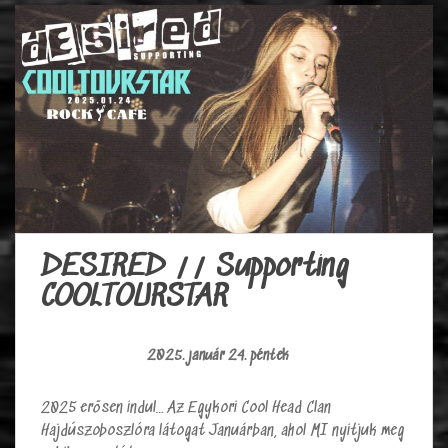
DESIRED // Supporting
COOLTOURSTAR
2025. január 24. péntek
2025 erősen indul… Az Egykori Cool Head Clan
Hajdúszoboszlóra látogat Januárban, ahol MI nyitjuk meg