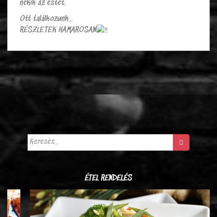
nekik az estét.
Ott találkozunk…
RÉSZLETEK HAMAROSAN
Keresés:
ÉTEL RENDELÉS