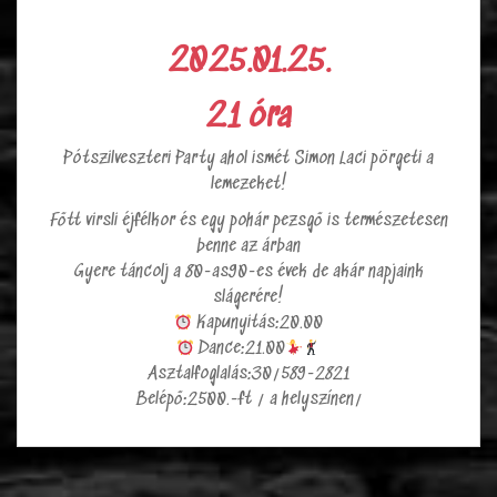
2025.01.25.
21 óra
Pótszilveszteri Party ahol ismét Simon Laci pörgeti a
lemezeket!
Főtt virsli éjfélkor és egy pohár pezsgő is természetesen
benne az árban
Gyere táncolj a 80-as90-es évek de akár napjaink
slágerére!
Kapunyitás:20.00
Dance:21.00
Asztalfoglalás:30/589-2821
Belépő:2500.-ft / a helyszínen/