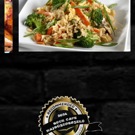
Zöldséges rizs (990 Ft/adag)