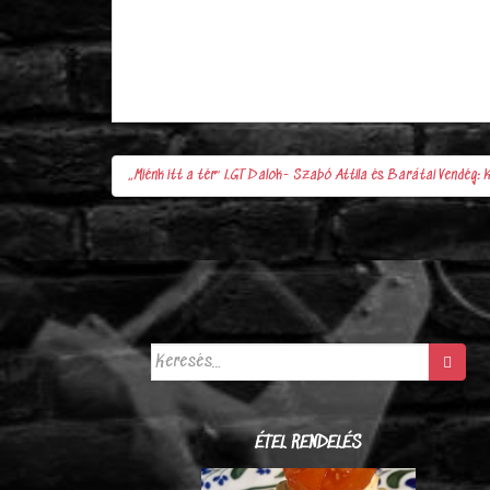
„Miénk itt a tér” LGT Dalok- Szabó Attila és Barátai Vendég
Bejegyzés
navigáció
Keresés:
ÉTEL RENDELÉS