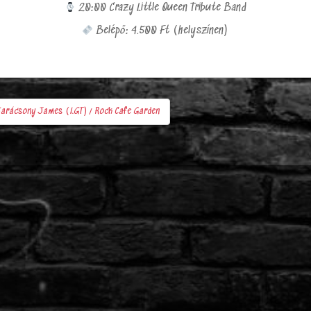
20:00 Crazy Little Queen Tribute Band
Belépő: 4.500 Ft (helyszínen)
: Karácsony James (LGT)/ Rock Cafe Garden