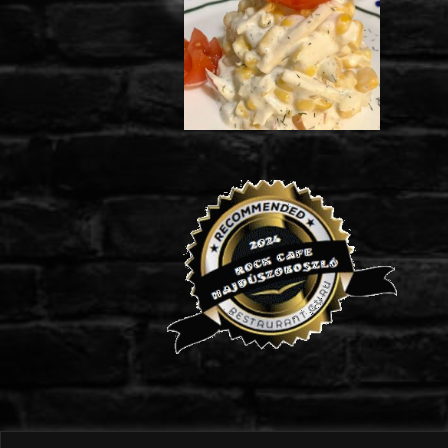
3.290
Almás kukoricasaláta (2.390 Ft/kg)