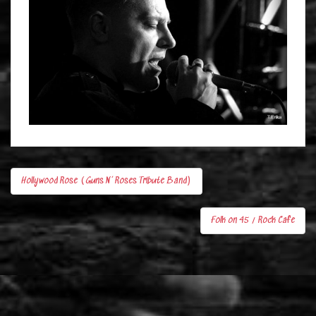
Hollywood Rose (Guns N’ Roses Tribute Band)
Bejegyzés
navigáció
Folk on 45 / Rock Cafe