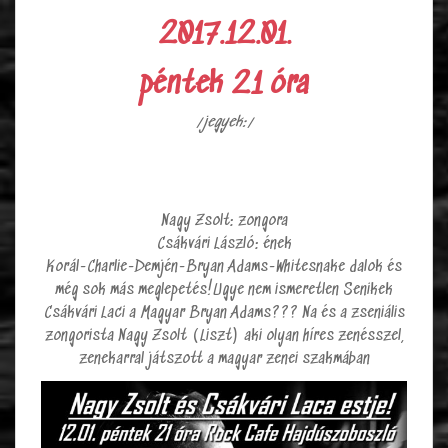
2017.12.01.
péntek 21 óra
/jegyek:/
Nagy Zsolt: zongora
Csákvári László: ének
Korál-Charlie-Demjén-Bryan
Adams-Whitesnake dalok és
még sok más meglepetés!Ugye nem ismeretlen Senikek
Csákvári Laci a Magyar Bryan Adams??? Na és a zseniális
zongorista Nagy Zsolt (Liszt) aki olyan híres zenésszel,
zenekarral játszott a magyar zenei szakmában