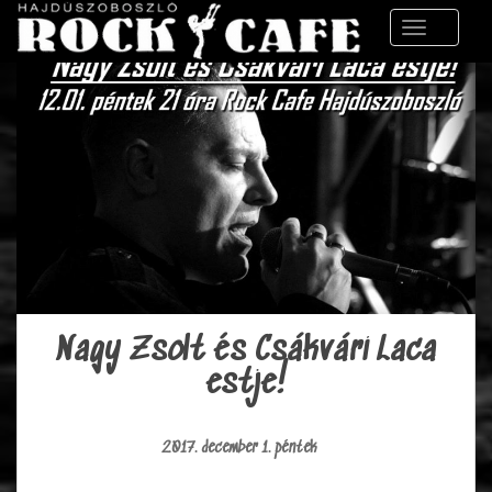
S
TOGGLE 
k
i
p
t
o
m
a
i
n
c
o
n
t
Nagy Zsolt és Csákvári Laca
e
estje!
n
t
2017. december 1. péntek